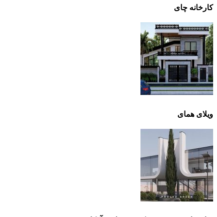
کارخانه چای
ویلای همای